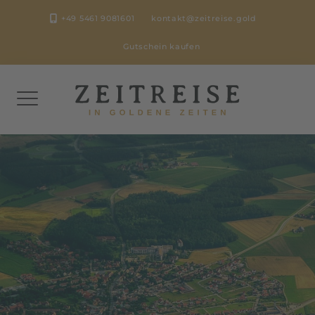
Skip
+49 5461 9081601
kontakt@zeitreise.gold
to
content
Gutschein kaufen