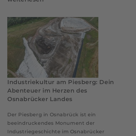
Bramsche:
Dein
Basislager
für
die
schönsten
Radtouren
im
Norden
Industriekultur am Piesberg: Dein
Abenteuer im Herzen des
Osnabrücker Landes
Der Piesberg in Osnabrück ist ein
beeindruckendes Monument der
Industriegeschichte im Osnabrücker