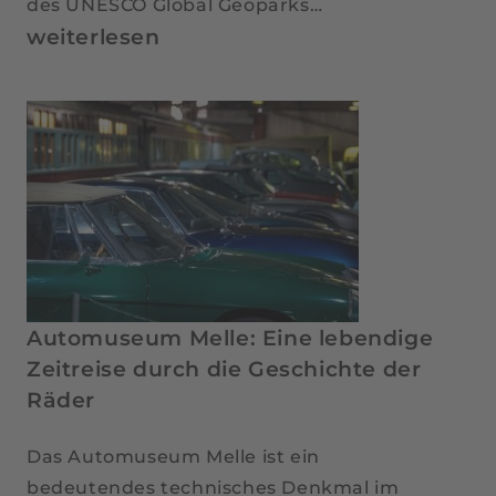
des UNESCO Global Geoparks…
Neuenkirchen
weiterlesen
bei
Bramsche:
Wandern
&
Naturerlebnisse
Automuseum Melle: Eine lebendige
Zeitreise durch die Geschichte der
Räder
Das Automuseum Melle ist ein
bedeutendes technisches Denkmal im