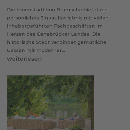
Die Innenstadt von Bramsche bietet ein
persönliches Einkaufserlebnis mit vielen
inhabergeführten Fachgeschäften im
Herzen des Osnabrücker Landes. Die
historische Stadt verbindet gemütliche
Gassen mit moderner…
Bramsche
weiterlesen
Innenstadt:
Dein
entspannter
Bummel
durch
die
Tuchmacherstadt