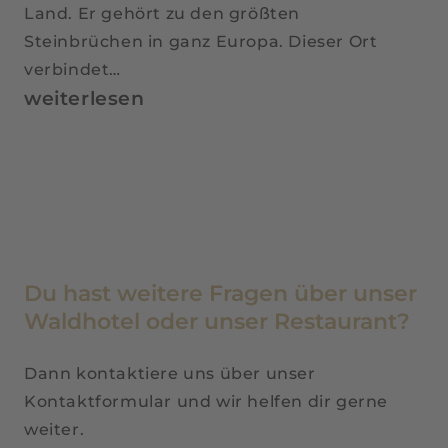
Land. Er gehört zu den größten
Steinbrüchen in ganz Europa. Dieser Ort
verbindet…
Industriekultur
weiterlesen
am
Piesberg:
Dein
Abenteuer
im
Herzen
Du hast weitere Fragen über unser
des
Waldhotel oder unser Restaurant?
Osnabrücker
Landes
Dann kontaktiere uns über unser
Kontaktformular und wir helfen dir gerne
weiter.