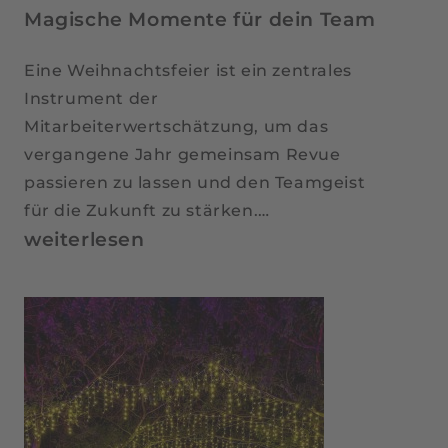
Magische Momente für dein Team
Eine Weihnachtsfeier ist ein zentrales
Instrument der
Mitarbeiterwertschätzung, um das
vergangene Jahr gemeinsam Revue
passieren zu lassen und den Teamgeist
für die Zukunft zu stärken.…
Weihnachtsfeier
weiterlesen
in
Osnabrück:
Magische
Momente
für
dein
Team