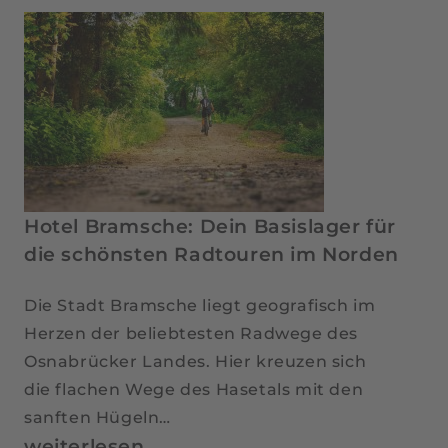
Gemütlich
übernachten
im
Waldhotel
im
Osnabrücker
Land
Hotel Bramsche: Dein Basislager für
die schönsten Radtouren im Norden
Die Stadt Bramsche liegt geografisch im
Herzen der beliebtesten Radwege des
Osnabrücker Landes. Hier kreuzen sich
die flachen Wege des Hasetals mit den
sanften Hügeln…
Hotel
weiterlesen