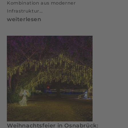
Kombination aus moderner
Infrastruktur…
Fokus
weiterlesen
und
Weitblick:
Warum
die
nächste
Tagung
in
Bramsche
den
Unterschied
macht
Weihnachtsfeier in Osnabrück: