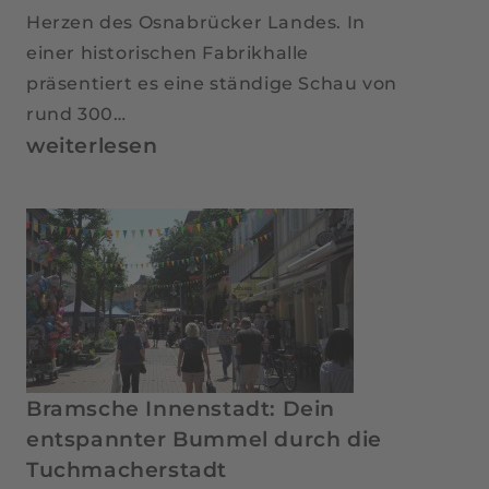
Herzen des Osnabrücker Landes. In
einer historischen Fabrikhalle
präsentiert es eine ständige Schau von
rund 300…
Automuseum
weiterlesen
Melle:
Eine
lebendige
Zeitreise
durch
die
Geschichte
der
Bramsche Innenstadt: Dein
Räder
entspannter Bummel durch die
Tuchmacherstadt