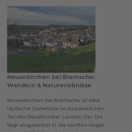
Bramsche:
Warum
eine
besondere
Weihnachtsfeier
dein
Team
verbindet
Neuenkirchen bei Bramsche:
Wandern & Naturerlebnisse
Neuenkirchen bei Bramsche ist eine
idyllische Gemeinde im südwestlichen
Teil des Osnabrücker Landes. Der Ort
liegt eingebettet in die sanften Hügel