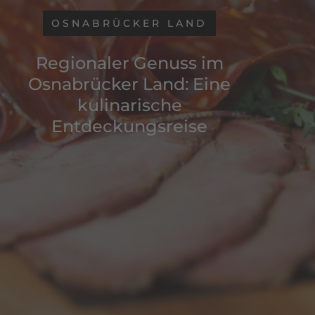
OSNABRÜCKER LAND
Regionaler Genuss im
Osnabrücker Land: Eine
kulinarische
Entdeckungsreise