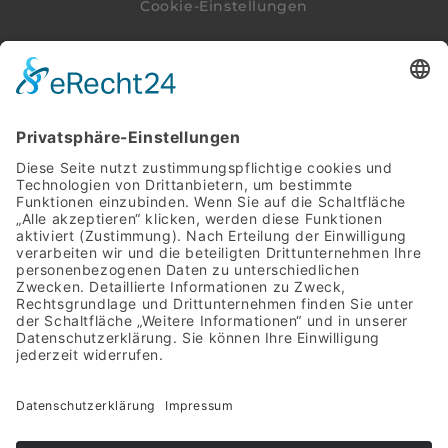
Cookie-Einstellungen
Impressum
|
Datenschutz
|
Cookie-
Einstellungen
Am Renzenbrink 25
49565 Bramsche
+49 176 60944892
+49 5461 9081601
kontakt@zeitreise.gold
Google-Bewertungen
made by mumbomedia