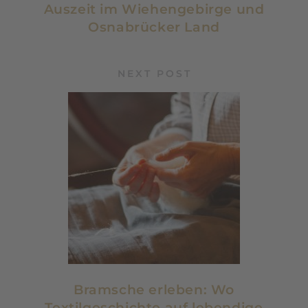
Auszeit im Wiehengebirge und
Osnabrücker Land
NEXT POST
Bramsche erleben: Wo
Textilgeschichte auf lebendige