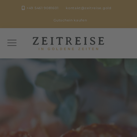
Skip
+49 5461 9081601
kontakt@zeitreise.gold
to
content
Gutschein kaufen