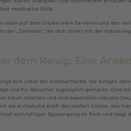
ngen klären. Allergiker und Asthmatiker schätzen d
ast meditative Stille.
n oben auf dem Gradierwerk flanieren und den weit
m der „Zeitreise“, die dich direkt mit der Industri
.
er dem Reisig: Eine Anekd
rgt sich unter der Erdoberfläche. Vor einigen Jahr
egt und für Besucher zugänglich gemacht. Eine loka
her kaum alterten und eine besonders robuste Gesu
h die archaische Kraft des weißen Goldes, das hier 
ntrast zum luftigen Spaziergang im Park und zeigt 