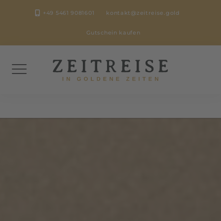
Skip
+49 5461 9081601
kontakt@zeitreise.gold
to
content
Gutschein kaufen