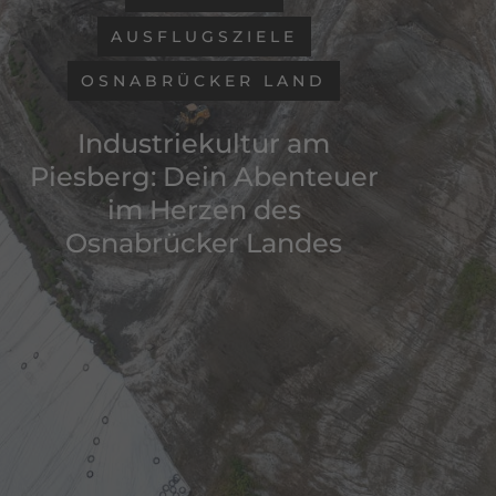
AUSFLUGSZIELE
OSNABRÜCKER LAND
Industriekultur am
Piesberg: Dein Abenteuer
im Herzen des
Osnabrücker Landes